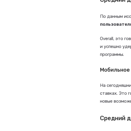
По данным исс
пользователя
Overall, это г
и успешно уде
программы.
Мобильное
На сегодняшни
ставках. Это 
новые возможн
Средний д