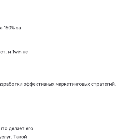
а 150% за
т, и 1win не
азработки эффективных маркетинговых стратегий,
что делает его
слуг. Такой