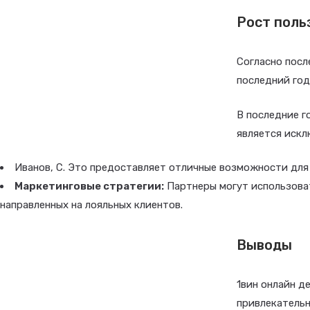
Рост поль
Согласно посл
последний год 
В последние г
является искл
Иванов, С. Это предоставляет отличные возможности для
Маркетинговые стратегии:
Партнеры могут использоват
направленных на лояльных клиентов.
Выводы
1вин онлайн д
привлекательн