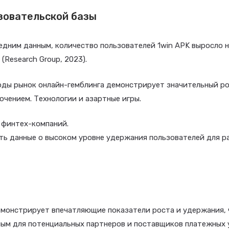
зовательской базы
едним данным, количество пользователей 1win APK выросло н
(Research Group, 2023).
оды рынок онлайн-гемблинга демонстрирует значительный рос
ючением. Технологии и азартные игры.
 финтех-компаний.
ь данные о высоком уровне удержания пользователей для р
емонстрирует впечатляющие показатели роста и удержания, 
ым для потенциальных партнеров и поставщиков платежных у