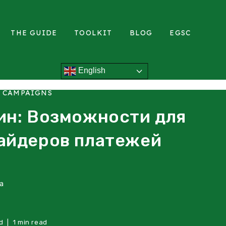
THE GUIDE
TOOLKIT
BLOG
EGSC
English
L CAMPAIGNS
ин: Возможности для
вайдеров платежей
ea
d
1 min read