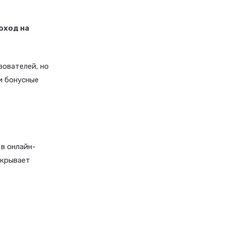
оход на
зователей, но
и бонусные
в онлайн-
ткрывает