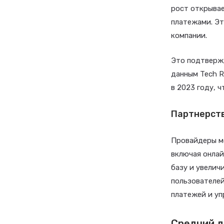
рост открывае
платежами. Эт
компании.
Это подтвержд
данным Tech R
в 2023 году, 
Партнерств
Провайдеры м
включая онлай
базу и увелич
пользователе
платежей и уп
Средний д