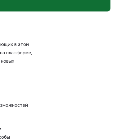
ающих в этой
 на платформе,
 новых
озможностей
и
собы