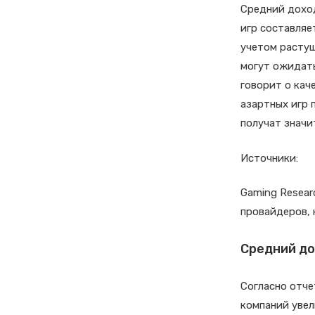
Средний доход
игр составляе
учетом растущ
могут ожидать
говорит о кач
азартных игр 
получат значи
Источники:
Gaming Resear
провайдеров, 
Средний до
Согласно отче
компаний увел