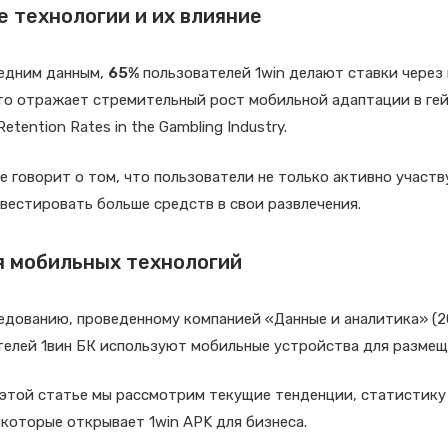
 технологии и их влияние
ледним данным,
65%
пользователей 1win делают ставки через
то отражает стремительный рост мобильной адаптации в ге
Retention Rates in the Gambling Industry.
е говорит о том, что пользователи не только активно участв
нвестировать больше средств в свои развлечения.
 мобильных технологий
едованию, проведенному компанией «Данные и аналитика» (2
елей 1вин БК используют мобильные устройства для размещ
в этой статье мы рассмотрим текущие тенденции, статистику
которые открывает 1win APK для бизнеса.