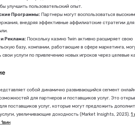
обы улучшить пользовательский опыт.
кие Программы:
Партнеры могут воспользоваться высоким
ержания, внедряя эффективные аффилиатские стратегии для
ыли.
и Реклама:
Поскольку казино 1win активно расширяет свою
льскую базу, компании, работающие в сфере маркетинга, мог
 свои услуги по привлечению новых игроков через целевые к
ие
редставляет собой динамично развивающийся сегмент онлайн
зможностей для партнеров и поставщиков услуг. Это откры
для поставщиков услуг, которые могут предложить дополни
услуги, увеличивающие доходность (Market Insights, 2023).
1
 1вин