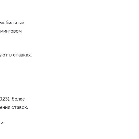
 мобильные
йминговом
уют в ставках,
023), более
ения ставок.
 и