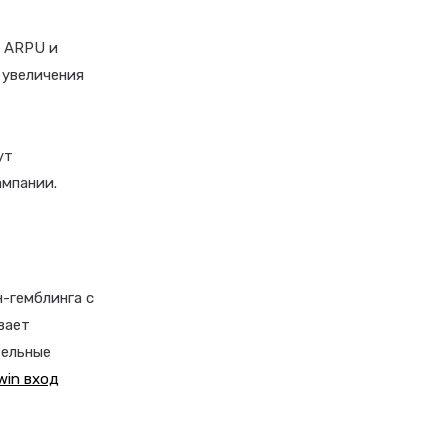
 ARPU и
 увеличения
ут
ампании.
-гемблинга с
вает
тельные
 win вход