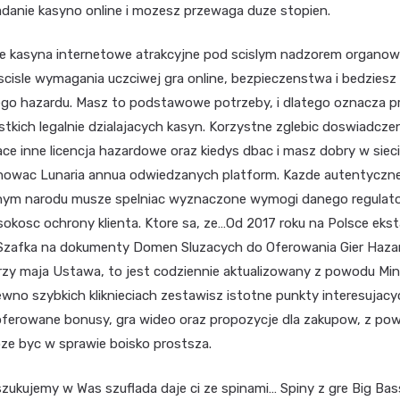
adanie kasyno online i mozesz przewaga duze stopien.
 kasyna internetowe atrakcyjne pod scislym nadzorem organow 
scisle wymagania uczciwej gra online, bezpieczenstwa i bedziesz
go hazardu. Masz to podstawowe potrzeby, i dlatego oznacza 
tkich legalnie dzialajacych kasyn. Korzystne zglebic doswiadcze
ce inne licencja hazardowe oraz kiedys dbac i masz dobry w sieci
owac Lunaria annua odwiedzanych platform. Kazde autentyczne
anym narodu musze spelniac wyznaczone wymogi danego regulato
sokosc ochrony klienta. Ktore sa, ze…Od 2017 roku na Polsce eks
 Szafka na dokumenty Domen Sluzacych do Oferowania Gier Haz
rzy maja Ustawa, to jest codziennie aktualizowany z powodu Mi
wno szybkich kliknieciach zestawisz istotne punkty interesujacy
 oferowane bonusy, gra wideo oraz propozycje dla zakupow, z p
e byc w sprawie boisko prostsza.
zukujemy w Was szuflada daje ci ze spinami… Spiny z gre Big Ba