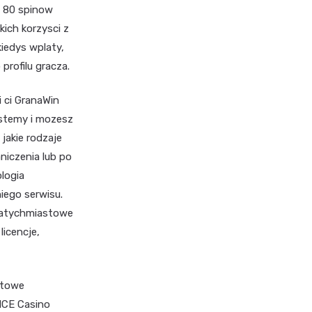
z 80 spinow
kich korzysci z
iedys wplaty,
rofilu gracza.
 ci GranaWin
ystemy i mozesz
jakie rodzaje
niczenia lub po
logia
iego serwisu.
 natychmiastowe
licencje,
stowe
 ICE Casino