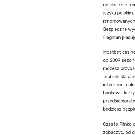
opiekuje sie t
jezyku polskim.
renomowanych p
Bezpieczne wyd
Flagman plasuje
Mostbet casino
od 2009 sezonu
mozesz przydat
techniki dla pl
internecie, nal
bankowe, karty
przedsiebiorstw
bedziesz bezpi
Czesto Plinko 
zobaczyc, od d