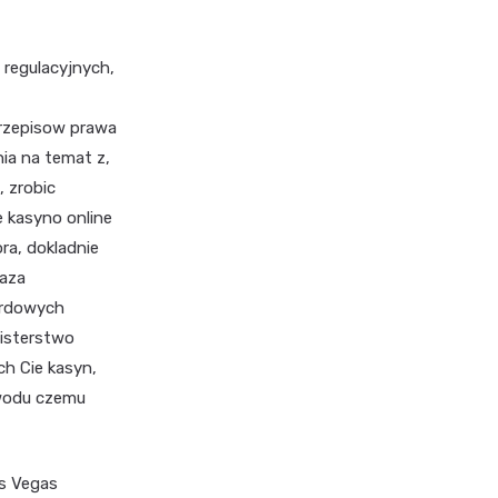
regulacyjnych,
przepisow prawa
nia na temat z,
, zrobic
 kasyno online
ra, dokladnie
taza
ardowych
nisterstwo
ch Cie kasyn,
owodu czemu
ss Vegas